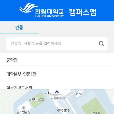
캠퍼스맵
건물
공학관
대학본부·인문1관
일송기념도서관
한림레크리에이션센터