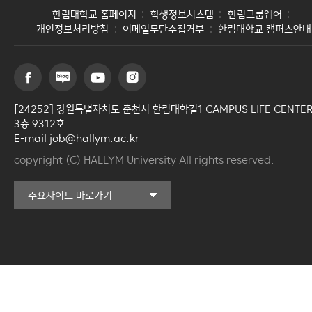
한림대학교 홈페이지
학생정보시스템
한림그룹웨어
개인정보처리방침
이메일무단수집거부
한림대학교 캠퍼스안내
[24252] 강원특별자치도 춘천시 한림대학길1 CAMPUS LIFE CENTE
3층 9312호
E-mail job@hallym.ac.kr
copyright (C) HALLYM University All rights reserved.
커뮤니티교육원
주요사이트 바로가기
일송아트홀
한림대학교의료원
국제학생증신청
한림대학교 LINC 3.0
사업단