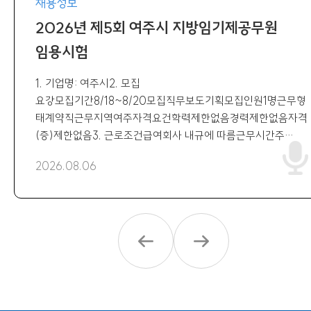
채용정보
2026년 제5회 여주시 지방임기제공무원
임용시험
1. 기업명: 여주시2. 모집
요강모집기간8/18~8/20모집직무보도기획모집인원1명근무형
태계약직근무지역여주자격요건학력제한없음경력제한없음자격
(증)제한없음3. 근로조건급여회사 내규에 따름근무시간주
35시간4대보험-복리후생-4. 지원 방법 및 제출
2026.08.06
서류제출서류공고문 참고지원방법방문 또는 등기 접수 (공고문
참고)전형방법서류전형 면접전형 최종합격문의처 및