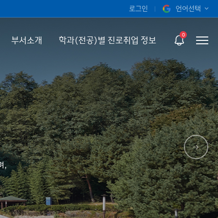
로그인
언어선택
오늘 하루 보지 않기
KOR
0
부서소개
학과(전공)별 진로취업 정보
ENG
며,