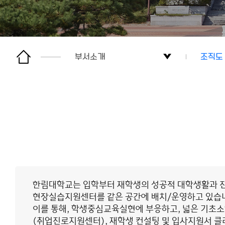
부서소개
조직도
진로취업 프로그램
조직도
채용정보
취업진
진로취업지원
대학일
부서소개
현장실
한림대학교는 입학부터 재학생의 성공적 대학생활과 진
학과(전공)별 진로취업 정보
찾아오
현장실습지원센터를 같은 공간에 배치/운영하고 있습
이를 통해, 학생중심교육실현에 부응하고, 넓은 기초소
사이트맵
(취업진로지원센터), 재학생 컨설팅 및 입사지원서 클리