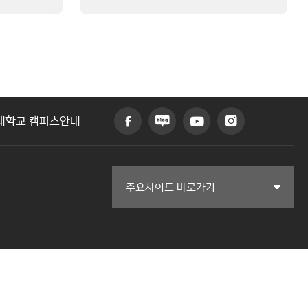
대학교 캠퍼스안내
커뮤니티교육원
주요사이트 바로가기
일송아트홀
한림대학교의료원
국제학생증신청
한림대학교 LINC 3.0 사업단
캠퍼스라이프카운슬링센터